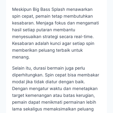
Meskipun Big Bass Splash menawarkan
spin cepat, pemain tetap membutuhkan
kesabaran. Menjaga fokus dan mengamati
hasil setiap putaran membantu
menyesuaikan strategi secara real-time.
Kesabaran adalah kunci agar setiap spin
memberikan peluang terbaik untuk
menang.
Selain itu, durasi bermain juga perlu
diperhitungkan. Spin cepat bisa membakar
modal jika tidak diatur dengan baik.
Dengan mengatur waktu dan menetapkan
target kemenangan atau batas kerugian,
pemain dapat menikmati permainan lebih
lama sekaligus memaksimalkan peluang