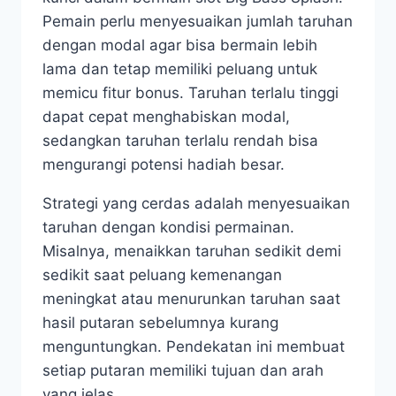
Pemain perlu menyesuaikan jumlah taruhan
dengan modal agar bisa bermain lebih
lama dan tetap memiliki peluang untuk
memicu fitur bonus. Taruhan terlalu tinggi
dapat cepat menghabiskan modal,
sedangkan taruhan terlalu rendah bisa
mengurangi potensi hadiah besar.
Strategi yang cerdas adalah menyesuaikan
taruhan dengan kondisi permainan.
Misalnya, menaikkan taruhan sedikit demi
sedikit saat peluang kemenangan
meningkat atau menurunkan taruhan saat
hasil putaran sebelumnya kurang
menguntungkan. Pendekatan ini membuat
setiap putaran memiliki tujuan dan arah
yang jelas.