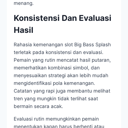
menang.
Konsistensi Dan Evaluasi
Hasil
Rahasia kemenangan slot Big Bass Splash
terletak pada konsistensi dan evaluasi.
Pemain yang rutin mencatat hasil putaran,
memerhatikan kombinasi simbol, dan
menyesuaikan strategi akan lebih mudah
mengidentifikasi pola kemenangan.
Catatan yang rapi juga membantu melihat
tren yang mungkin tidak terlihat saat
bermain secara acak.
Evaluasi rutin memungkinkan pemain
menentukan kapan harus berhenti atau