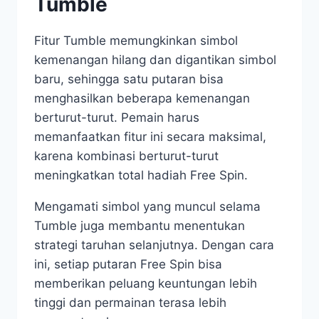
Tumble
Fitur Tumble memungkinkan simbol
kemenangan hilang dan digantikan simbol
baru, sehingga satu putaran bisa
menghasilkan beberapa kemenangan
berturut-turut. Pemain harus
memanfaatkan fitur ini secara maksimal,
karena kombinasi berturut-turut
meningkatkan total hadiah Free Spin.
Mengamati simbol yang muncul selama
Tumble juga membantu menentukan
strategi taruhan selanjutnya. Dengan cara
ini, setiap putaran Free Spin bisa
memberikan peluang keuntungan lebih
tinggi dan permainan terasa lebih