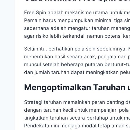
Free Spin adalah mekanisme utama untuk me
Pemain harus mengumpulkan minimal tiga simb
sederhana adalah mengatur taruhan menengah
agar risiko lebih terkendali namun potensi 
Selain itu, perhatikan pola spin sebelumny
menentukan hasil secara acak, pengalaman 
muncul setelah beberapa putaran berturut-
dan jumlah taruhan dapat meningkatkan pelu
Mengoptimalkan Taruhan 
Strategi taruhan memainkan peran penting 
dengan taruhan kecil untuk mempelajari pol
tingkatkan taruhan secara bertahap untuk m
Pendekatan ini menjaga modal tetap aman s