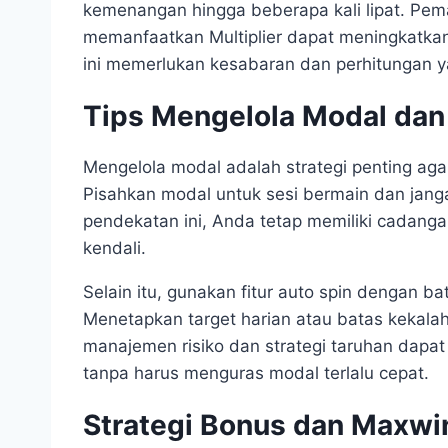
kemenangan hingga beberapa kali lipat. Pema
memanfaatkan Multiplier dapat meningkatkan 
ini memerlukan kesabaran dan perhitungan 
Tips Mengelola Modal dan 
Mengelola modal adalah strategi penting a
Pisahkan modal untuk sesi bermain dan jang
pendekatan ini, Anda tetap memiliki cadang
kendali.
Selain itu, gunakan fitur auto spin dengan b
Menetapkan target harian atau batas kekala
manajemen risiko dan strategi taruhan da
tanpa harus menguras modal terlalu cepat.
Strategi Bonus dan Maxwi