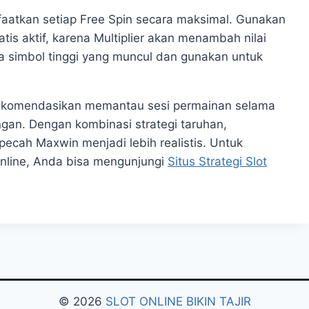
aatkan setiap Free Spin secara maksimal. Gunakan
tis aktif, karena Multiplier akan menambah nilai
a simbol tinggi yang muncul dan gunakan untuk
erekomendasikan memantau sesi permainan selama
gan. Dengan kombinasi strategi taruhan,
cah Maxwin menjadi lebih realistis. Untuk
 online, Anda bisa mengunjungi
Situs Strategi Slot
© 2026
SLOT ONLINE BIKIN TAJIR