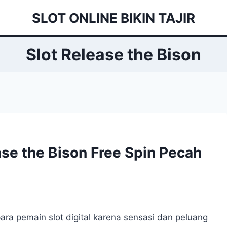
SLOT ONLINE BIKIN TAJIR
Slot Release the Bison
ase the Bison Free Spin Pecah
para pemain slot digital karena sensasi dan peluang