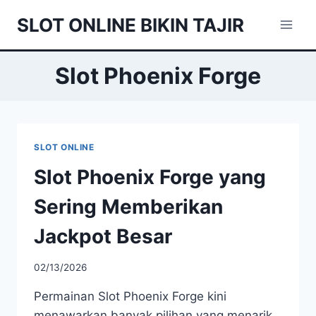
Skip
SLOT ONLINE BIKIN TAJIR
to
content
Slot Phoenix Forge
SLOT ONLINE
Slot Phoenix Forge yang
Sering Memberikan
Jackpot Besar
02/13/2026
Permainan Slot Phoenix Forge kini
menawarkan banyak pilihan yang menarik