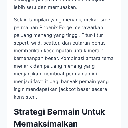
lebih seru dan memuaskan.
Selain tampilan yang menarik, mekanisme
permainan Phoenix Forge menawarkan
peluang menang yang tinggi. Fitur-fitur
seperti wild, scatter, dan putaran bonus
memberikan kesempatan untuk meraih
kemenangan besar. Kombinasi antara tema
menarik dan peluang menang yang
menjanjikan membuat permainan ini
menjadi favorit bagi banyak pemain yang
ingin mendapatkan jackpot besar secara
konsisten.
Strategi Bermain Untuk
Memaksimalkan