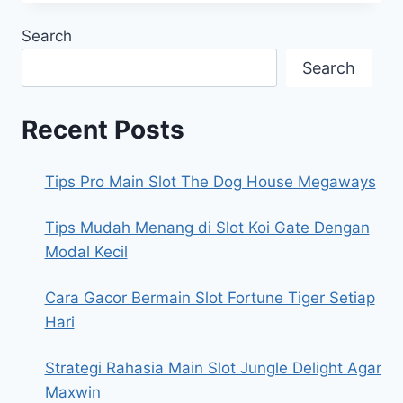
Search
Search
Recent Posts
Tips Pro Main Slot The Dog House Megaways
Tips Mudah Menang di Slot Koi Gate Dengan
Modal Kecil
Cara Gacor Bermain Slot Fortune Tiger Setiap
Hari
Strategi Rahasia Main Slot Jungle Delight Agar
Maxwin