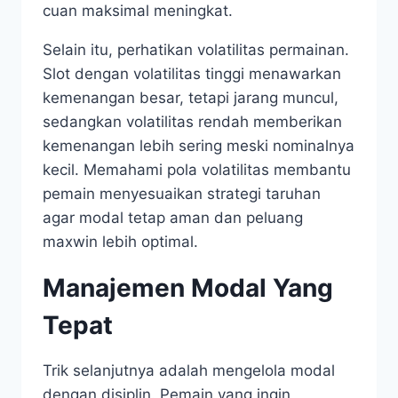
cuan maksimal meningkat.
Selain itu, perhatikan volatilitas permainan.
Slot dengan volatilitas tinggi menawarkan
kemenangan besar, tetapi jarang muncul,
sedangkan volatilitas rendah memberikan
kemenangan lebih sering meski nominalnya
kecil. Memahami pola volatilitas membantu
pemain menyesuaikan strategi taruhan
agar modal tetap aman dan peluang
maxwin lebih optimal.
Manajemen Modal Yang
Tepat
Trik selanjutnya adalah mengelola modal
dengan disiplin. Pemain yang ingin