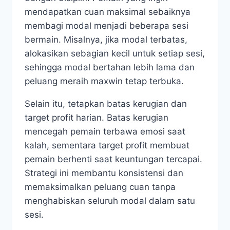
mendapatkan cuan maksimal sebaiknya
membagi modal menjadi beberapa sesi
bermain. Misalnya, jika modal terbatas,
alokasikan sebagian kecil untuk setiap sesi,
sehingga modal bertahan lebih lama dan
peluang meraih maxwin tetap terbuka.
Selain itu, tetapkan batas kerugian dan
target profit harian. Batas kerugian
mencegah pemain terbawa emosi saat
kalah, sementara target profit membuat
pemain berhenti saat keuntungan tercapai.
Strategi ini membantu konsistensi dan
memaksimalkan peluang cuan tanpa
menghabiskan seluruh modal dalam satu
sesi.