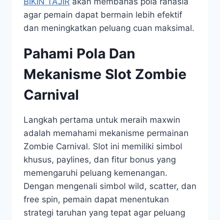
BIKIN TAJIR
akan membahas pola rahasia
agar pemain dapat bermain lebih efektif
dan meningkatkan peluang cuan maksimal.
Pahami Pola Dan
Mekanisme Slot Zombie
Carnival
Langkah pertama untuk meraih maxwin
adalah memahami mekanisme permainan
Zombie Carnival. Slot ini memiliki simbol
khusus, paylines, dan fitur bonus yang
memengaruhi peluang kemenangan.
Dengan mengenali simbol wild, scatter, dan
free spin, pemain dapat menentukan
strategi taruhan yang tepat agar peluang