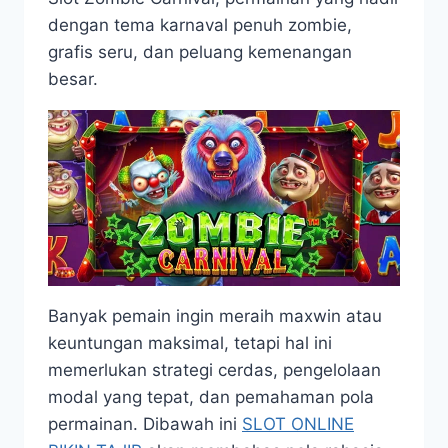
dengan tema karnaval penuh zombie,
grafis seru, dan peluang kemenangan
besar.
Banyak pemain ingin meraih maxwin atau
keuntungan maksimal, tetapi hal ini
memerlukan strategi cerdas, pengelolaan
modal yang tepat, dan pemahaman pola
permainan. Dibawah ini
SLOT ONLINE