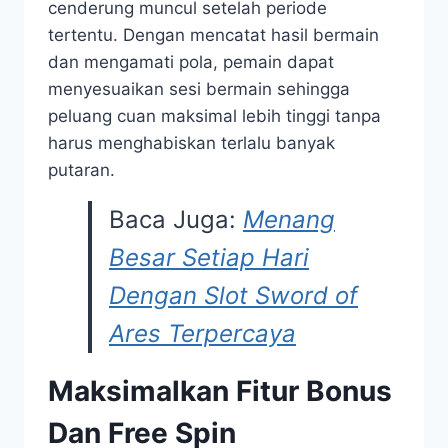
cenderung muncul setelah periode
tertentu. Dengan mencatat hasil bermain
dan mengamati pola, pemain dapat
menyesuaikan sesi bermain sehingga
peluang cuan maksimal lebih tinggi tanpa
harus menghabiskan terlalu banyak
putaran.
Baca Juga:
Menang
Besar Setiap Hari
Dengan Slot Sword of
Ares Terpercaya
Maksimalkan Fitur Bonus
Dan Free Spin