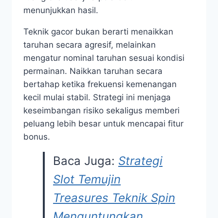
menunjukkan hasil.
Teknik gacor bukan berarti menaikkan
taruhan secara agresif, melainkan
mengatur nominal taruhan sesuai kondisi
permainan. Naikkan taruhan secara
bertahap ketika frekuensi kemenangan
kecil mulai stabil. Strategi ini menjaga
keseimbangan risiko sekaligus memberi
peluang lebih besar untuk mencapai fitur
bonus.
Baca Juga:
Strategi
Slot Temujin
Treasures Teknik Spin
Menguntungkan