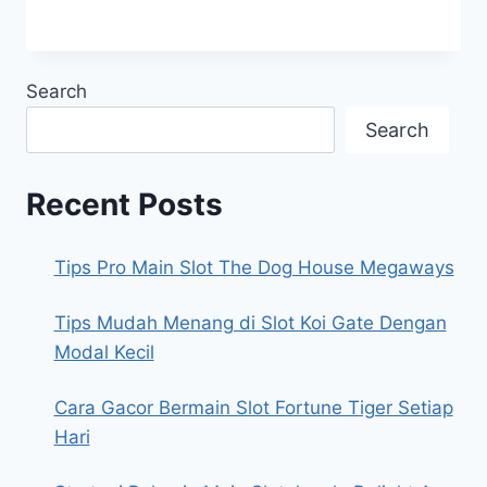
Search
Search
Recent Posts
Tips Pro Main Slot The Dog House Megaways
Tips Mudah Menang di Slot Koi Gate Dengan
Modal Kecil
Cara Gacor Bermain Slot Fortune Tiger Setiap
Hari