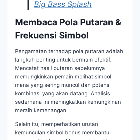
Big Bass Splash
Membaca Pola Putaran &
Frekuensi Simbol
Pengamatan terhadap pola putaran adalah
langkah penting untuk bermain efektif.
Mencatat hasil putaran sebelumnya
memungkinkan pemain melihat simbol
mana yang sering muncul dan potensi
kombinasi yang akan datang. Analisis
sederhana ini meningkatkan kemungkinan
meraih kemenangan.
Selain itu, memperhatikan urutan
kemunculan simbol bonus membantu