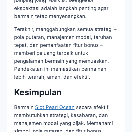
panjang yang realistis. Mengelola
ekspektasi adalah langkah penting agar
bermain tetap menyenangkan.
Terakhir, menggabungkan semua strategi –
pola putaran, manajemen modal, taruhan
tepat, dan pemanfaatan fitur bonus –
memberi peluang terbaik untuk
pengalaman bermain yang memuaskan.
Pendekatan ini memastikan permainan
lebih terarah, aman, dan efektif.
Kesimpulan
Bermain
Slot Pearl Ocean
secara efektif
membutuhkan strategi, kesabaran, dan
manajemen modal yang bijak. Memahami
simbol, pola putaran, dan fitur bonus