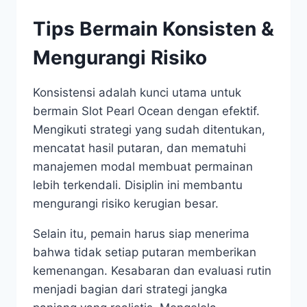
Tips Bermain Konsisten &
Mengurangi Risiko
Konsistensi adalah kunci utama untuk
bermain Slot Pearl Ocean dengan efektif.
Mengikuti strategi yang sudah ditentukan,
mencatat hasil putaran, dan mematuhi
manajemen modal membuat permainan
lebih terkendali. Disiplin ini membantu
mengurangi risiko kerugian besar.
Selain itu, pemain harus siap menerima
bahwa tidak setiap putaran memberikan
kemenangan. Kesabaran dan evaluasi rutin
menjadi bagian dari strategi jangka