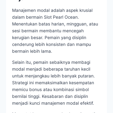
Manajemen modal adalah aspek krusial
dalam bermain Slot Pearl Ocean.
Menentukan batas harian, mingguan, atau
sesi bermain membantu mencegah
kerugian besar. Pemain yang disiplin
cenderung lebih konsisten dan mampu
bermain lebih lama.
Selain itu, pemain sebaiknya membagi
modal menjadi beberapa taruhan kecil
untuk menjangkau lebih banyak putaran.
Strategi ini memaksimalkan kesempatan
memicu bonus atau kombinasi simbol
bernilai tinggi. Kesabaran dan disiplin
menjadi kunci manajemen modal efektif.