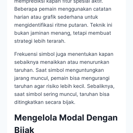
memprediksi kapan fitur spesial aktif.
Beberapa pemain menggunakan catatan
harian atau grafik sederhana untuk
mengidentifikasi ritme putaran. Teknik ini
bukan jaminan menang, tetapi membuat
strategi lebih terarah.
Frekuensi simbol juga menentukan kapan
sebaiknya menaikkan atau menurunkan
taruhan. Saat simbol menguntungkan
jarang muncul, pemain bisa mengurangi
taruhan agar risiko lebih kecil. Sebaliknya,
saat simbol sering muncul, taruhan bisa
ditingkatkan secara bijak.
Mengelola Modal Dengan
Bijak