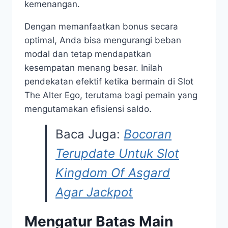
kemenangan.
Dengan memanfaatkan bonus secara
optimal, Anda bisa mengurangi beban
modal dan tetap mendapatkan
kesempatan menang besar. Inilah
pendekatan efektif ketika bermain di Slot
The Alter Ego, terutama bagi pemain yang
mengutamakan efisiensi saldo.
Baca Juga:
Bocoran
Terupdate Untuk Slot
Kingdom Of Asgard
Agar Jackpot
Mengatur Batas Main