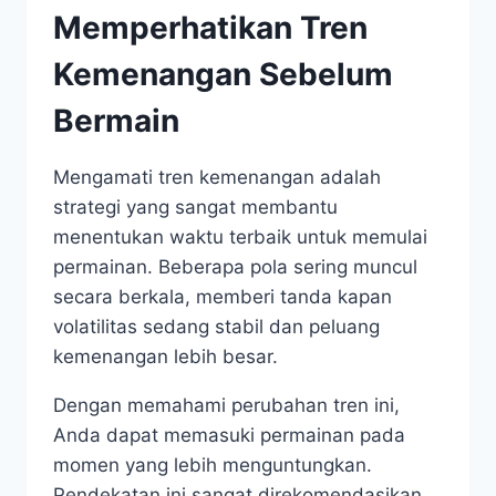
Memperhatikan Tren
Kemenangan Sebelum
Bermain
Mengamati tren kemenangan adalah
strategi yang sangat membantu
menentukan waktu terbaik untuk memulai
permainan. Beberapa pola sering muncul
secara berkala, memberi tanda kapan
volatilitas sedang stabil dan peluang
kemenangan lebih besar.
Dengan memahami perubahan tren ini,
Anda dapat memasuki permainan pada
momen yang lebih menguntungkan.
Pendekatan ini sangat direkomendasikan