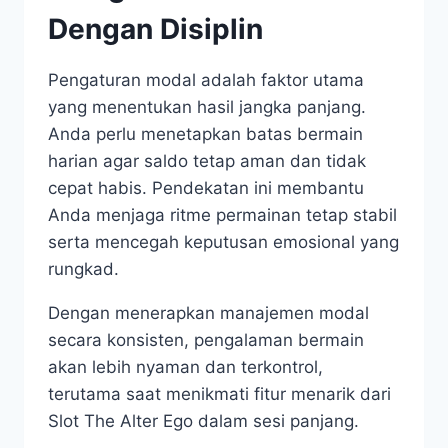
Dengan Disiplin
Pengaturan modal adalah faktor utama
yang menentukan hasil jangka panjang.
Anda perlu menetapkan batas bermain
harian agar saldo tetap aman dan tidak
cepat habis. Pendekatan ini membantu
Anda menjaga ritme permainan tetap stabil
serta mencegah keputusan emosional yang
rungkad.
Dengan menerapkan manajemen modal
secara konsisten, pengalaman bermain
akan lebih nyaman dan terkontrol,
terutama saat menikmati fitur menarik dari
Slot The Alter Ego dalam sesi panjang.