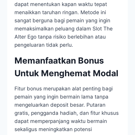
dapat menentukan kapan waktu tepat
menaikkan taruhan ringan. Metode ini
sangat berguna bagi pemain yang ingin
memaksimalkan peluang dalam Slot The
Alter Ego tanpa risiko berlebihan atau
pengeluaran tidak perlu.
Memanfaatkan Bonus
Untuk Menghemat Modal
Fitur bonus merupakan alat penting bagi
pemain yang ingin bermain lama tanpa
mengeluarkan deposit besar. Putaran
gratis, pengganda hadiah, dan fitur khusus
dapat memperpanjang waktu bermain
sekaligus meningkatkan potensi