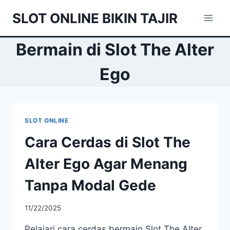
Skip
SLOT ONLINE BIKIN TAJIR
to
content
Bermain di Slot The Alter
Ego
SLOT ONLINE
Cara Cerdas di Slot The
Alter Ego Agar Menang
Tanpa Modal Gede
11/22/2025
Pelajari cara cerdas bermain Slot The Alter