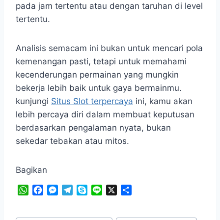
pada jam tertentu atau dengan taruhan di level
tertentu.
Analisis semacam ini bukan untuk mencari pola
kemenangan pasti, tetapi untuk memahami
kecenderungan permainan yang mungkin
bekerja lebih baik untuk gaya bermainmu.
kunjungi
Situs Slot terpercaya
ini, kamu akan
lebih percaya diri dalam membuat keputusan
berdasarkan pengalaman nyata, bukan
sekedar tebakan atau mitos.
Bagikan
W
F
M
T
S
L
X
S
h
a
e
e
k
i
h
a
c
s
l
y
n
a