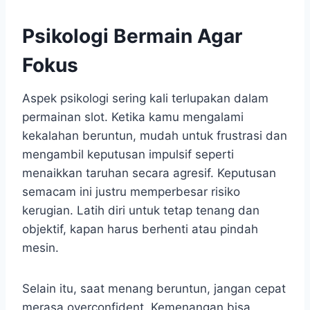
Psikologi Bermain Agar
Fokus
Aspek psikologi sering kali terlupakan dalam
permainan slot. Ketika kamu mengalami
kekalahan beruntun, mudah untuk frustrasi dan
mengambil keputusan impulsif seperti
menaikkan taruhan secara agresif. Keputusan
semacam ini justru memperbesar risiko
kerugian. Latih diri untuk tetap tenang dan
objektif, kapan harus berhenti atau pindah
mesin.
Selain itu, saat menang beruntun, jangan cepat
merasa overconfident. Kemenangan bisa