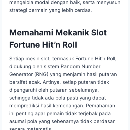
mengelola modal dengan baik, serta menyusun
strategi bermain yang lebih cerdas.
Memahami Mekanik Slot
Fortune Hit’n Roll
Setiap mesin slot, termasuk Fortune Hit’n Roll,
didukung oleh sistem Random Number
Generator (RNG) yang menjamin hasil putaran
bersifat acak. Artinya, setiap putaran tidak
dipengaruhi oleh putaran sebelumnya,
sehingga tidak ada pola pasti yang dapat
memprediksi hasil kemenangan. Pemahaman
ini penting agar pemain tidak terjebak pada
asumsi pola yang sebenarnya tidak berdasar
secara matematis.