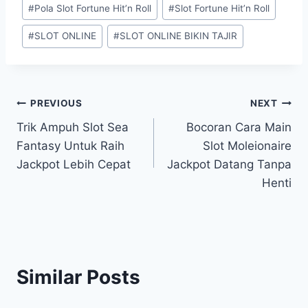
Post
t
e
s
e
p
e
r
#
Pola Slot Fortune Hit’n Roll
#
Slot Fortune Hit’n Roll
Tags:
s
b
e
g
e
e
A
o
n
r
#
SLOT ONLINE
#
SLOT ONLINE BIKIN TAJIR
p
o
g
a
p
k
e
m
r
Post
PREVIOUS
NEXT
Trik Ampuh Slot Sea
Bocoran Cara Main
navigation
Fantasy Untuk Raih
Slot Moleionaire
Jackpot Lebih Cepat
Jackpot Datang Tanpa
Henti
Similar Posts